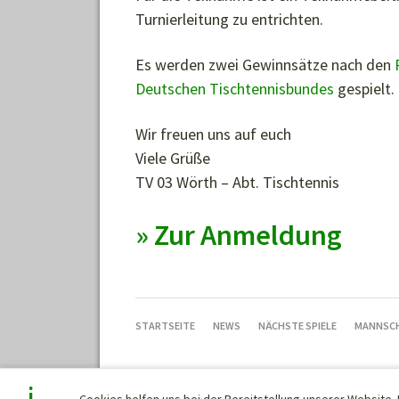
Turnierleitung zu entrichten.
Es werden zwei Gewinnsätze nach den
Deutschen Tischtennisbundes
gespielt.
Wir freuen uns auf euch
Viele Grüße
TV 03 Wörth – Abt. Tischtennis
» Zur Anmeldung
NAVIGATION
STARTSEITE
NEWS
NÄCHSTE SPIELE
MANNSC
ÜBERSPRINGEN
Cookies helfen uns bei der Bereitstellung unserer Website.