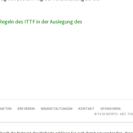
Regeln des ITTF in der Auslegung des
HAFTEN
DER VEREIN
VERANSTALTUNGEN
KONTAKT
SPONSOREN
© TV 03 WÖRTH - ABT. T
 Durch die Nutzung der Website erklären Sie sich damit einverstanden, dass