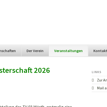
nschaften
Der Verein
Veranstaltungen
Kontak
sterschaft 2026
LINKS
Zur A
Mail 
abteilung des TV 03 Wörth, erstmalig eine