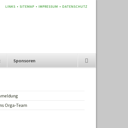
NAVIGATION
LINKS
SITEMAP
IMPRESSUM
DATENSCHUTZ
ÜBERSPRINGEN
t
Sponsoren
nmeldung
ans Orga-Team