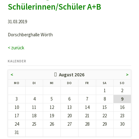
Schülerinnen/Schüler A+B
31.03.2019
Dorschberghalle Wörth
< zurück
KALENDER
<
August 2026
>
NTAG
ENSTAG
TTWOCH
NNERSTAG
EITAG
MSTAG
NNTAG
MO
DI
MI
DO
FR
SA
SO
1
2
3
4
5
6
7
8
9
10
11
12
13
14
15
16
17
18
19
20
21
22
23
24
25
26
27
28
29
30
31