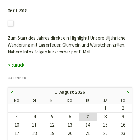
06.01.2018
Zum Start des Jahres direkt ein Highlight! Unsere alljährliche
Wanderung mit Lagerfeuer, Glühwein und Würstchen grillen.
Nähere Infos folgen kurz vorher per E-Mail.
< zurück
KALENDER
<
August 2026
>
NTAG
ENSTAG
TTWOCH
NNERSTAG
EITAG
MSTAG
NNTAG
MO
DI
MI
DO
FR
SA
SO
1
2
3
4
5
6
7
8
9
10
11
12
13
14
15
16
17
18
19
20
21
22
23