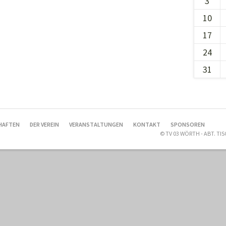
3
10
17
24
31
HAFTEN
DER VEREIN
VERANSTALTUNGEN
KONTAKT
SPONSOREN
© TV 03 WÖRTH - ABT. T