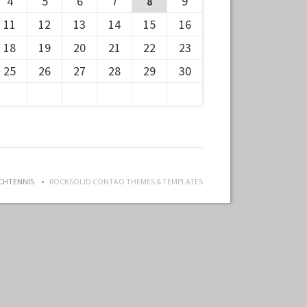
4
5
6
7
8
9
11
12
13
14
15
16
18
19
20
21
22
23
25
26
27
28
29
30
ISCHTENNIS
ROCKSOLID CONTAO THEMES & TEMPLATES