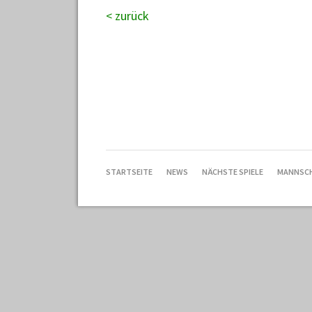
< zurück
NAVIGATION
STARTSEITE
NEWS
NÄCHSTE SPIELE
MANNSC
ÜBERSPRINGEN