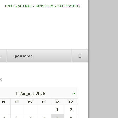
NAVIGATION
LINKS
SITEMAP
IMPRESSUM
DATENSCHUTZ
ÜBERSPRINGEN
t
Sponsoren
R
August 2026
>
G
ENSTAG
TTWOCH
NNERSTAG
EITAG
MSTAG
NNTAG
DI
MI
DO
FR
SA
SO
1
2