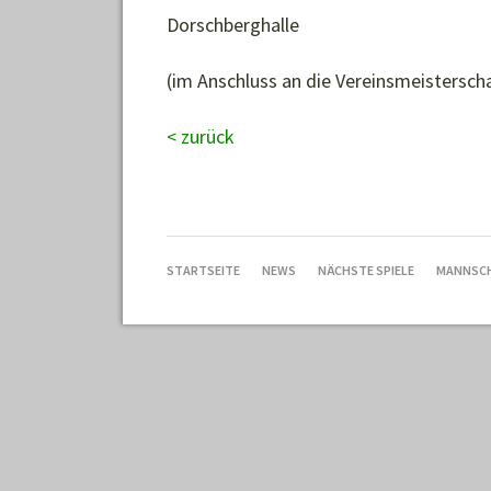
Dorschberghalle
(im Anschluss an die Vereinsmeistersch
< zurück
NAVIGATION
STARTSEITE
NEWS
NÄCHSTE SPIELE
MANNSC
ÜBERSPRINGEN