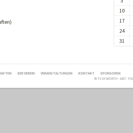
3
10
17
aften)
24
31
HAFTEN
DER VEREIN
VERANSTALTUNGEN
KONTAKT
SPONSOREN
© TV 03 WÖRTH - ABT. T