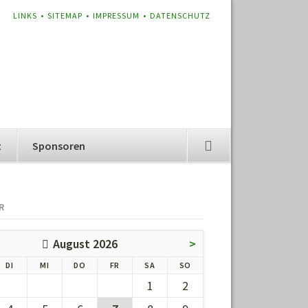
NAVIGATION
LINKS
SITEMAP
IMPRESSUM
DATENSCHUTZ
ÜBERSPRINGEN
t
Sponsoren
R
August 2026
>
G
ENSTAG
TTWOCH
NNERSTAG
EITAG
MSTAG
NNTAG
DI
MI
DO
FR
SA
SO
1
2