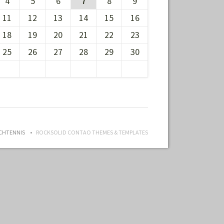
4
5
6
7
8
9
11
12
13
14
15
16
18
19
20
21
22
23
25
26
27
28
29
30
ISCHTENNIS
ROCKSOLID CONTAO THEMES & TEMPLATES