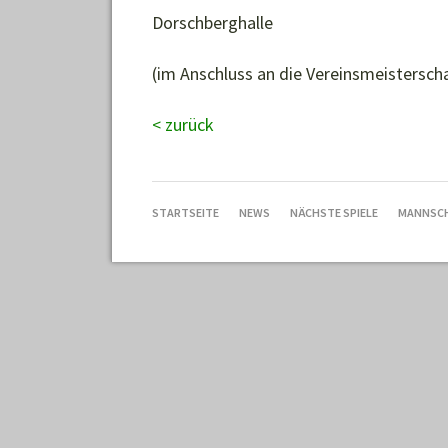
Dorschberghalle
(im Anschluss an die Vereinsmeistersch
< zurück
NAVIGATION
STARTSEITE
NEWS
NÄCHSTE SPIELE
MANNSC
ÜBERSPRINGEN