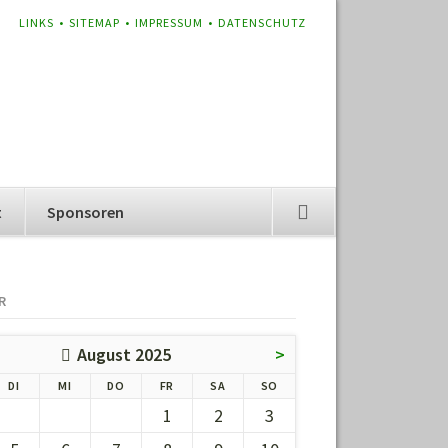
NAVIGATION
LINKS
SITEMAP
IMPRESSUM
DATENSCHUTZ
ÜBERSPRINGEN
t
Sponsoren
R
August 2025
>
G
ENSTAG
TTWOCH
NNERSTAG
EITAG
MSTAG
NNTAG
DI
MI
DO
FR
SA
SO
1
2
3