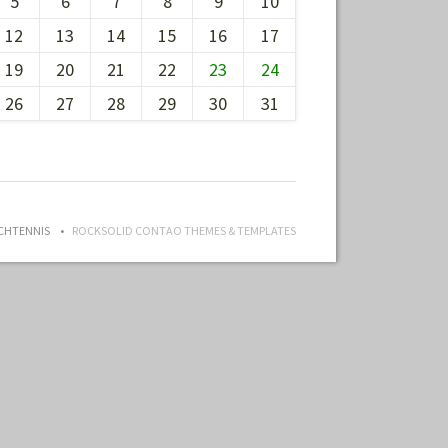
5
6
7
8
9
10
12
13
14
15
16
17
19
20
21
22
23
24
26
27
28
29
30
31
ISCHTENNIS
ROCKSOLID CONTAO THEMES & TEMPLATES