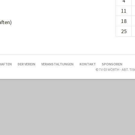
4
11
18
aften)
25
HAFTEN
DER VEREIN
VERANSTALTUNGEN
KONTAKT
SPONSOREN
© TV 03 WÖRTH - ABT. T