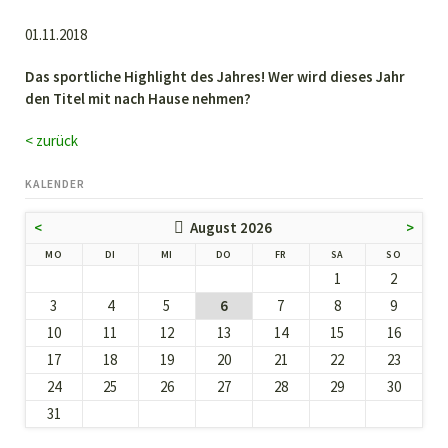
01.11.2018
Das sportliche Highlight des Jahres! Wer wird dieses Jahr
den Titel mit nach Hause nehmen?
< zurück
KALENDER
<
August 2026
>
NTAG
ENSTAG
TTWOCH
NNERSTAG
EITAG
MSTAG
NNTAG
MO
DI
MI
DO
FR
SA
SO
1
2
3
4
5
6
7
8
9
10
11
12
13
14
15
16
17
18
19
20
21
22
23
24
25
26
27
28
29
30
31