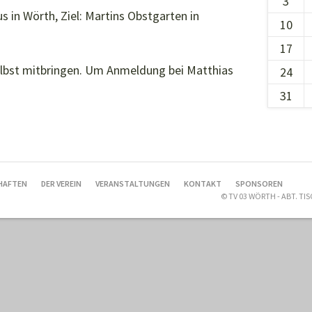
3
s in Wörth, Ziel: Martins Obstgarten in
10
17
selbst mitbringen. Um Anmeldung bei Matthias
24
31
HAFTEN
DER VEREIN
VERANSTALTUNGEN
KONTAKT
SPONSOREN
© TV 03 WÖRTH - ABT. T