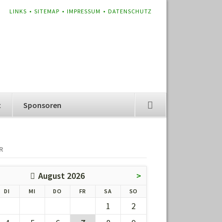
NAVIGATION
LINKS
SITEMAP
IMPRESSUM
DATENSCHUTZ
ÜBERSPRINGEN
t
Sponsoren
R
August 2026
>
G
ENSTAG
TTWOCH
NNERSTAG
EITAG
MSTAG
NNTAG
DI
MI
DO
FR
SA
SO
1
2